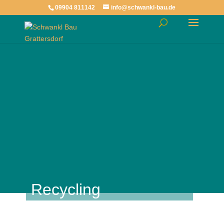
09904 811142
info@schwankl-bau.de
Recycling